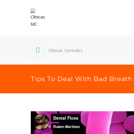
Clínicas Dentales
Tips To Deal With Bad Breath