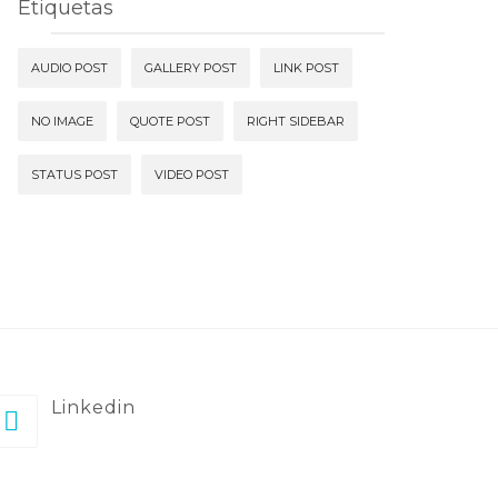
Etiquetas
AUDIO POST
GALLERY POST
LINK POST
NO IMAGE
QUOTE POST
RIGHT SIDEBAR
STATUS POST
VIDEO POST
Linkedin