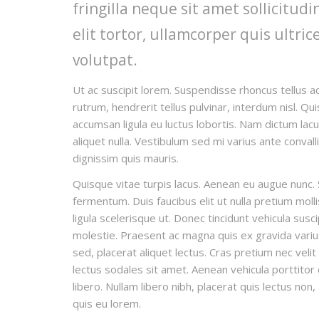
fringilla neque sit amet sollicitu
elit tortor, ullamcorper quis ultric
volutpat.
Ut ac suscipit lorem. Suspendisse rhoncus tellus ac
rutrum, hendrerit tellus pulvinar, interdum nisl. Qu
accumsan ligula eu luctus lobortis. Nam dictum lacu
aliquet nulla. Vestibulum sed mi varius ante convall
dignissim quis mauris.
Quisque vitae turpis lacus. Aenean eu augue nunc. 
fermentum. Duis faucibus elit ut nulla pretium mo
ligula scelerisque ut. Donec tincidunt vehicula susc
molestie. Praesent ac magna quis ex gravida varius e
sed, placerat aliquet lectus. Cras pretium nec veli
lectus sodales sit amet. Aenean vehicula porttitor
libero. Nullam libero nibh, placerat quis lectus non
quis eu lorem.