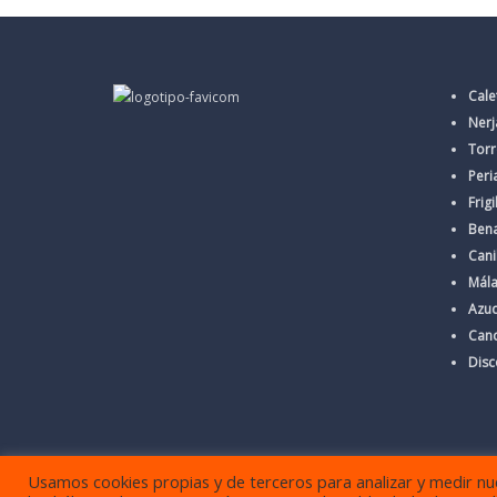
Cale
Nerj
Torr
Peri
Frigi
Ben
Cani
Mál
Azu
Cand
Dis
Usamos cookies propias y de terceros para analizar y medir nues