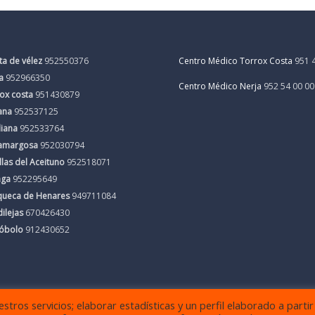
ta de vélez
952550376
Centro Médico Torrox Costa
951 
a
952966350
Centro Médico Nerja
952 54 00 00
ox costa
951430879
ana
952537125
liana
952533764
amargosa
952030794
llas del Aceituno
952518071
aga
952295649
queca de Henares
949711084
ilejas
670426430
cóbolo
912430652
tros servicios; elaborar estadísticas y un perfil elaborado a partir