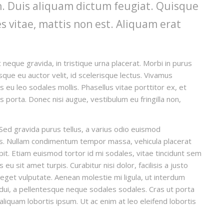
din. Duis aliquam dictum feugiat. Quisque
es vitae, mattis non est. Aliquam erat
 neque gravida, in tristique urna placerat. Morbi in purus
isque eu auctor velit, id scelerisque lectus. Vivamus
s eu leo sodales mollis. Phasellus vitae porttitor ex, et
is porta. Donec nisi augue, vestibulum eu fringilla non,
Sed gravida purus tellus, a varius odio euismod
llis. Nullam condimentum tempor massa, vehicula placerat
ipit. Etiam euismod tortor id mi sodales, vitae tincidunt sem
u sit amet turpis. Curabitur nisi dolor, facilisis a justo
t eget vulputate. Aenean molestie mi ligula, ut interdum
 dui, a pellentesque neque sodales sodales. Cras ut porta
, aliquam lobortis ipsum. Ut ac enim at leo eleifend lobortis