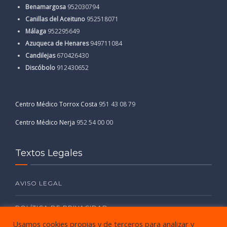
Benamargosa
952030794
Canillas del Aceituno
952518071
Málaga
952295649
Azuqueca de Henares
949711084
Candilejas
670426430
Discóbolo
912430652
Centro Médico Torrox Costa
951 43 08 79
Centro Médico Nerja
952 54 00 00
Textos Legales
AVISO LEGAL
POLÍTICA DE PRIVACIDAD
Usamos cookies propias y de terceros para analizar y