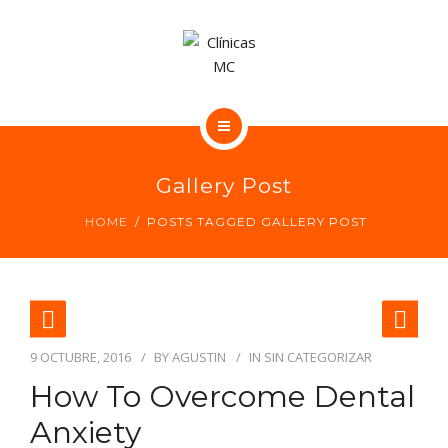
CONTACTO
NUESTRAS CLÍNICAS DENTALES
Gallery Post
NUESTROS CENTROS MÉDICOS
HOME
POSTS TAGGED GALLERY POST
CONTACTO
9 OCTUBRE, 2016
BY
AGUSTIN
IN
SIN CATEGORIZAR
How To Overcome Dental
Anxiety