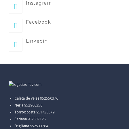
Instagram
Facebook
Linkedin
Caleta de vélez
952550376
Nerja
952966350
Torrox costa
951430879
Periana
952537125
Frigiliana
952533764