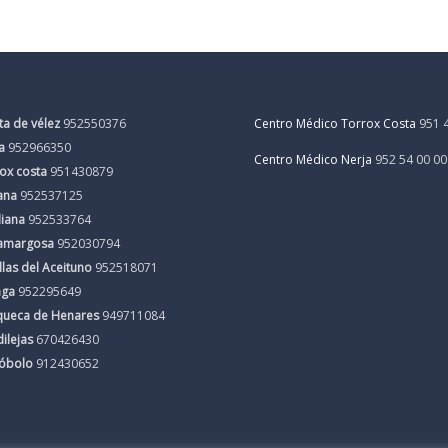
ta de vélez
952550376
Centro Médico Torrox Costa
951 
a
952966350
Centro Médico Nerja
952 54 00 00
ox costa
951430879
ana
952537125
liana
952533764
amargosa
952030794
llas del Aceituno
952518071
aga
952295649
queca de Henares
949711084
ilejas
670426430
cóbolo
912430652