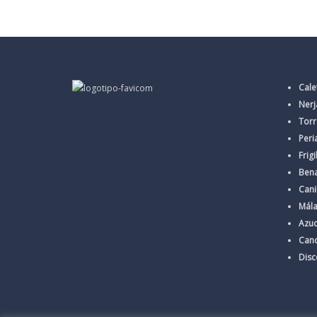
Cale
Nerj
Torr
Peri
Frigi
Ben
Cani
Mál
Azu
Cand
Dis