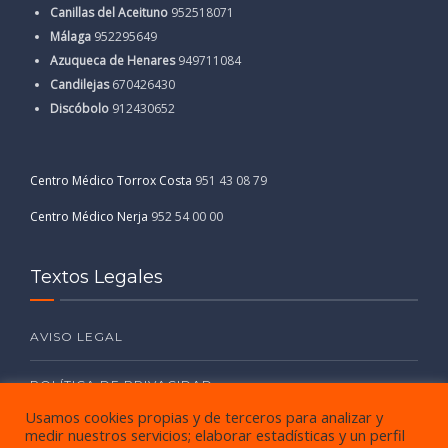
Canillas del Aceituno
952518071
Málaga
952295649
Azuqueca de Henares
949711084
Candilejas
670426430
Discóbolo
912430652
Centro Médico Torrox Costa
951 43 08 79
Centro Médico Nerja
952 54 00 00
Textos Legales
AVISO LEGAL
POLÍTICA DE PRIVACIDAD
Usamos cookies propias y de terceros para analizar y
POLÍTICA DE COOKIES
medir nuestros servicios; elaborar estadísticas y un perfil