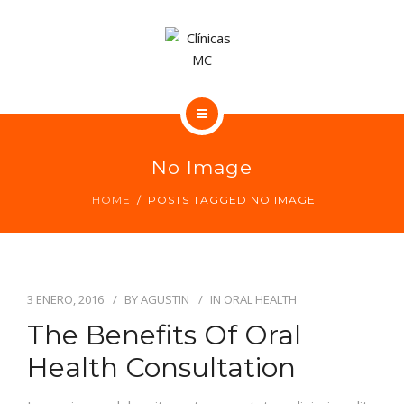
CONTACTO
NUESTRAS CLÍNICAS DENTALES
No Image
NUESTROS CENTROS MÉDICOS
HOME
POSTS TAGGED NO IMAGE
CONTACTO
3 ENERO, 2016
BY
AGUSTIN
IN
ORAL HEALTH
The Benefits Of Oral
Health Consultation