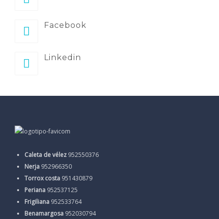
Facebook
Linkedin
Caleta de vélez
952550376
Nerja
952966350
Torrox costa
951430879
Periana
952537125
Frigiliana
952533764
Benamargosa
952030794