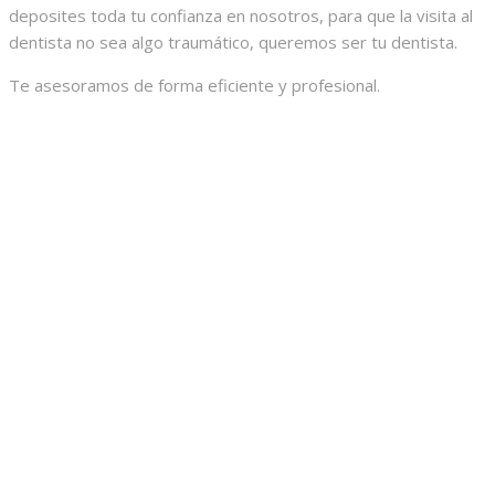
deposites toda tu confianza en nosotros, para que la visita al
dentista no sea algo traumático, queremos ser tu dentista.
Te asesoramos de forma eficiente y profesional.
Consulta Médica o Dental de Urgencia
Gracias a nuestro amplio horario podrás contactar con
nosotros en cualquier momento. Nosotros intentaremos dar
prioridad a determinadas urgencias y así concertar una cita lo
antes posible.