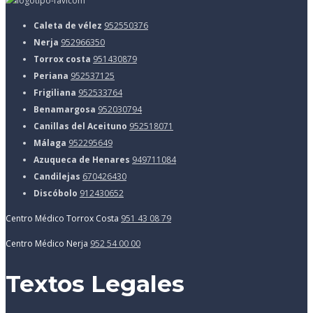
Caleta de vélez
952550376
Nerja
952966350
Torrox costa
951430879
Periana
952537125
Frigiliana
952533764
Benamargosa
952030794
Canillas del Aceituno
952518071
Málaga
952295649
Azuqueca de Henares
949711084
Candilejas
670426430
Discóbolo
912430652
Centro Médico Torrox Costa
951 43 08 79
Centro Médico Nerja
952 54 00 00
Textos Legales