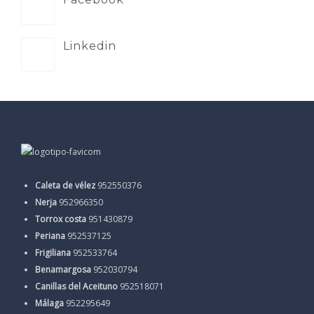
Linkedin
Caleta de vélez
952550376
Nerja
952966350
Torrox costa
951430879
Periana
952537125
Frigiliana
952533764
Benamargosa
952030794
Canillas del Aceituno
952518071
Málaga
952295649